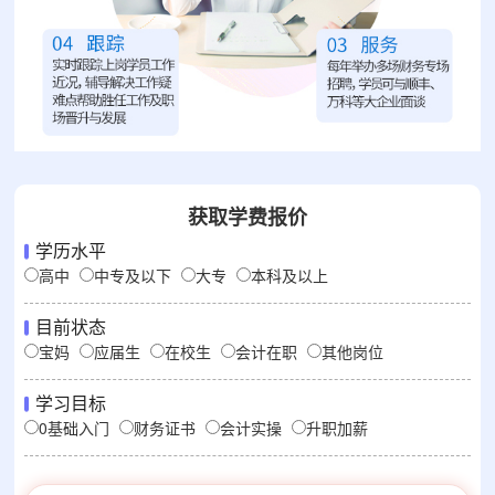
获取学费报价
学历水平
高中
中专及以下
大专
本科及以上
目前状态
宝妈
应届生
在校生
会计在职
其他岗位
学习目标
0基础入门
财务证书
会计实操
升职加薪