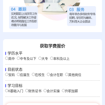
获取学费报价
学历水平
高中
中专及以下
大专
本科及以上
目前状态
宝妈
应届生
在校生
会计在职
其他岗位
学习目标
0基础入门
财务证书
会计实操
升职加薪