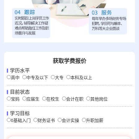
获取学费报价
学历水平
高中
中专及以下
大专
本科及以上
目前状态
宝妈
应届生
在校生
会计在职
其他岗位
学习目标
0基础入门
财务证书
会计实操
升职加薪