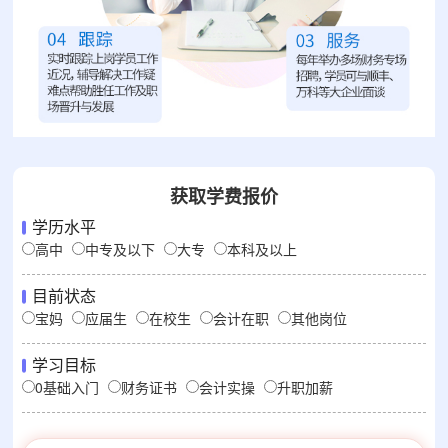
获取学费报价
学历水平
高中
中专及以下
大专
本科及以上
目前状态
宝妈
应届生
在校生
会计在职
其他岗位
学习目标
0基础入门
财务证书
会计实操
升职加薪