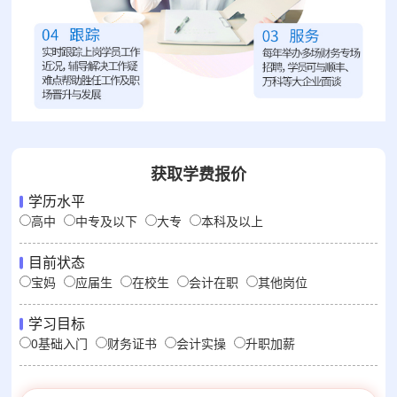
获取学费报价
学历水平
高中
中专及以下
大专
本科及以上
目前状态
宝妈
应届生
在校生
会计在职
其他岗位
学习目标
0基础入门
财务证书
会计实操
升职加薪