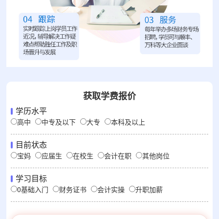
获取学费报价
学历水平
高中
中专及以下
大专
本科及以上
目前状态
宝妈
应届生
在校生
会计在职
其他岗位
学习目标
0基础入门
财务证书
会计实操
升职加薪