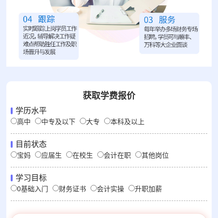
获取学费报价
学历水平
高中
中专及以下
大专
本科及以上
目前状态
宝妈
应届生
在校生
会计在职
其他岗位
学习目标
0基础入门
财务证书
会计实操
升职加薪